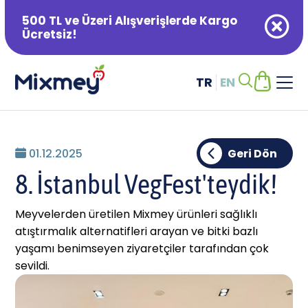
500 TL ve Üzeri Alışverişlerde Kargo
Ücretsiz!
TR
EN
Alışveriş Sepetiniz Boş
01.12.2025
Geri Dön
8. İstanbul VegFest'teydik!
Meyvelerden üretilen Mixmey ürünleri sağlıklı
atıştırmalık alternatifleri arayan ve bitki bazlı
yaşamı benimseyen ziyaretçiler tarafından çok
sevildi.